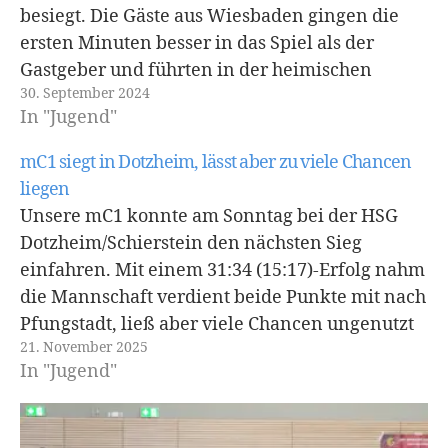
besiegt. Die Gäste aus Wiesbaden gingen die
ersten Minuten besser in das Spiel als der
Gastgeber und führten in der heimischen
30. September 2024
Großsporthalle schnell mit 2:5 Toren. Unsere
In "Jugend"
DOGS gingen dann aber sehr engagiert zu
Werke und schafften einen Lauf…
mC1 siegt in Dotzheim, lässt aber zu viele Chancen
liegen
Unsere mC1 konnte am Sonntag bei der HSG
Dotzheim/Schierstein den nächsten Sieg
einfahren. Mit einem 31:34 (15:17)-Erfolg nahm
die Mannschaft verdient beide Punkte mit nach
Pfungstadt, ließ aber viele Chancen ungenutzt
21. November 2025
und machte es sich damit selbst schwerer, als
In "Jugend"
nötig. Beide Teams starteten mit offensiven
Abwehrreihen, wodurch sich in den…