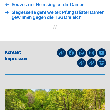
←
Souveräner Heimsieg für die Damen II
→
Siegesserie geht weiter: Pfungstädter Damen
gewinnen gegen die HSG Dreieich
Kontakt
nuLiga
Facebook
WhatsApp-
Instagra
You
Impressum
Kanal
GIPHY
Threads
Info
für
Trai