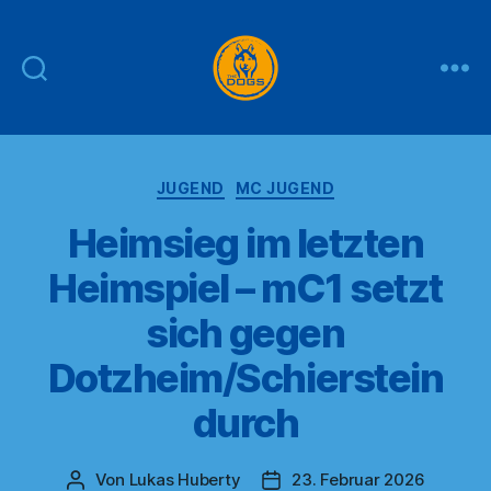
THE
DOGS
Kategorien
JUGEND
MC JUGEND
Heimsieg im letzten
Heimspiel – mC1 setzt
sich gegen
Dotzheim/Schierstein
durch
Von
Lukas Huberty
23. Februar 2026
Beitragsautor
Veröffentlichungsdatum