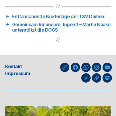
←
Enttäuschende Niederlage der TSV Damen
→
Gemeinsam für unsere Jugend – Martin Naake
unterstützt die DOGS
Kontakt
nuLiga
Facebook
WhatsApp-
Instagra
You
Impressum
Kanal
GIPHY
Threads
Info
für
Trai