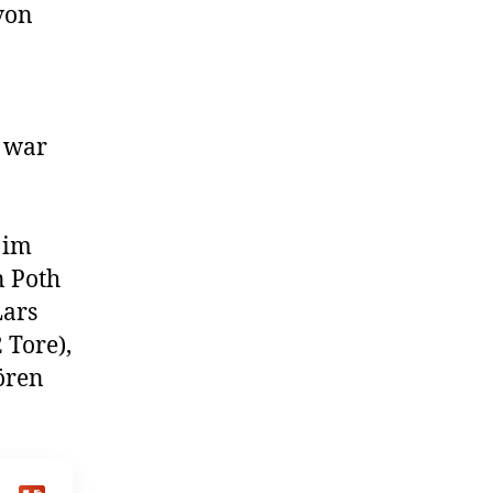
von
s war
 im
n Poth
Lars
 Tore),
ören