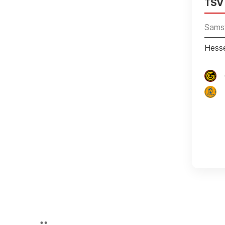
TSV 
Samst
Hesse