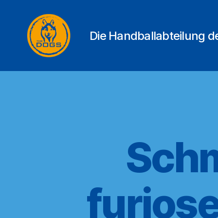
Die Handballabteilung 
THE
DOGS
Schm
furios