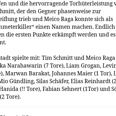
n und die hervorragende Torhüterleistung 
hmitt, der den Gegner phasenweise zur
iflung trieb und Meico Raga konnte sich als
nmeterkiller“ einen Namen machen. Endlich
n die ersten Punkte erkämpft werden und e
nt.
tadt spielte mit: Tim Schmitt und Meico Raga
ska Narahawarin (7 Tore), Liam Grogan, Levi
e), Marwan Barakat, Johannes Maier (1 Tor), 
Mio Gündling, Silas Schäfer, Elias Reinhardt (2
Hanida (!! Tore), Fabian Sehnert (1Tor) und S
(2 Tore).