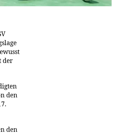
SV
gslage
bewusst
t der
digten
on den
17.
en den