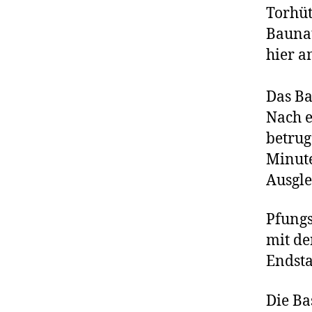
Torhüt
Baunat
hier a
Das Ba
Nach 
betrug
Minute
Ausgle
Pfungs
mit de
Endsta
Die Ba