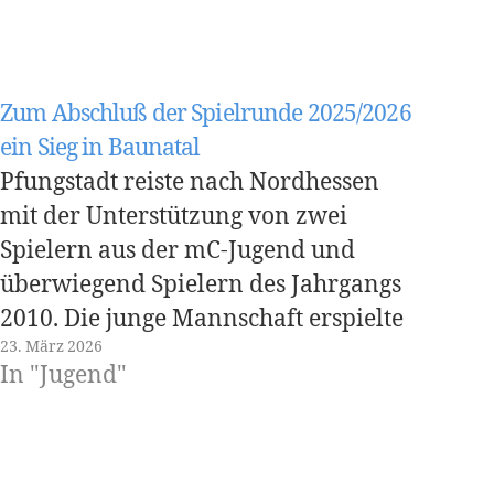
Zum Abschluß der Spielrunde 2025/2026
ein Sieg in Baunatal
Pfungstadt reiste nach Nordhessen
mit der Unterstützung von zwei
Spielern aus der mC-Jugend und
überwiegend Spielern des Jahrgangs
2010. Die junge Mannschaft erspielte
23. März 2026
sich einen Arbeitssieg, der bis zur 20.
In "Jugend"
Spielminute mit einem 5 Tore
Vorsprung erarbeitet wurde. In
diesen Minuten erzielen Lars,
Leander, Elias, Sören, Johannes und