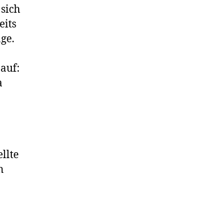
 sich
eits
ge.
auf:
a
llte
n