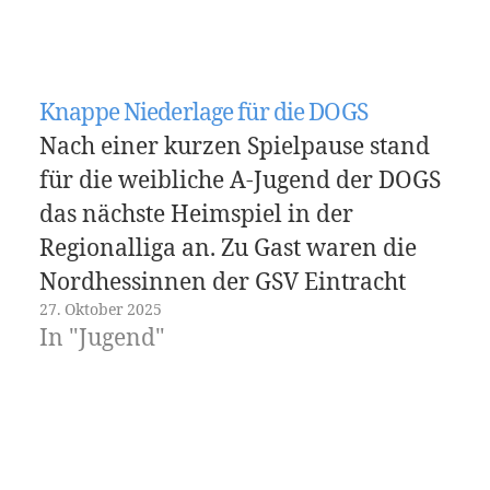
Knappe Niederlage für die DOGS
Nach einer kurzen Spielpause stand
für die weibliche A-Jugend der DOGS
das nächste Heimspiel in der
Regionalliga an. Zu Gast waren die
Nordhessinnen der GSV Eintracht
27. Oktober 2025
Baunatal, die in der Qualifikation zur
In "Jugend"
A-Jugend-Bundesliga nur knapp
gescheitert waren. Nach der
deutlichen Niederlage in Oberursel
wollten die DOGS vor heimischer
Kulisse wieder…