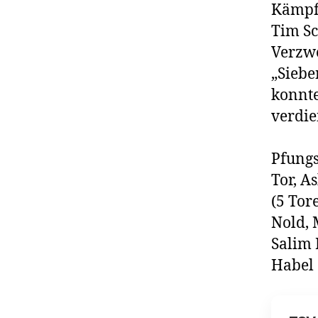
Kämpfe
Tim Sc
Verzwe
„Siebe
konnte
verdie
Pfungs
Tor, A
(5 Tor
Nold, 
Salim 
Habel 