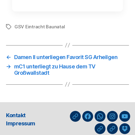
GSV Eintracht Baunatal
Schlagwörter
←
Damen ll unterliegen Favorit SG Arheilgen
→
mC1 unterliegt zu Hause dem TV
Großwallstadt
Kontakt
nuLiga
Facebook
WhatsApp-
Instagra
You
Impressum
Kanal
GIPHY
Threads
Info