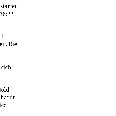
startet
 36:22
:1
it. Die
 sich
Nold
nhardt
ico