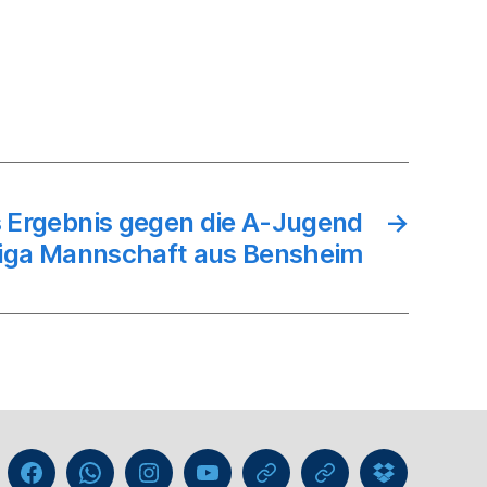
 Ergebnis gegen die A-Jugend
→
iga Mannschaft aus Bensheim
Liga
Facebook
WhatsApp-
Instagram
YouTube
GIPHY
Threads
Information