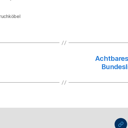
ruchköbel
rter
Achtbares
Bundesl
nu