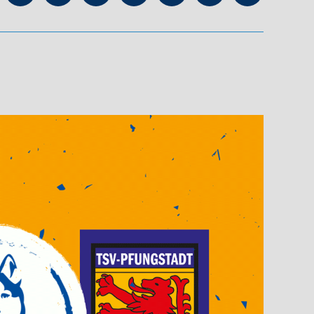
Kanal
für
Trainer