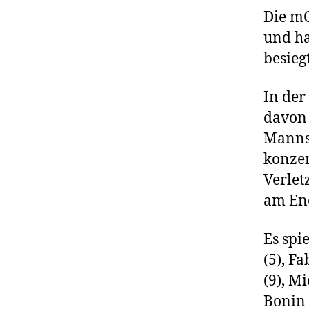
Die mC
und ha
besiegt
In der
davon 
Mannsc
konzen
Verlet
am End
Es spi
(5), F
(9), M
Bonin 