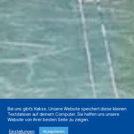
Bei uns gibt’s Kekse. Unsere Website speichert diese kleinen
Kategorien
Textdateien auf deinem Computer. Sie helfen uns unsere
UNSERE ABTEILUNG
Website von ihrer besten Seite zu zeigen.
Von
Jochen Sarembe
14. Dezember 2019
Beitragsautor
Veröffentlichungsdatum
Einstellungen
Akzeptieren