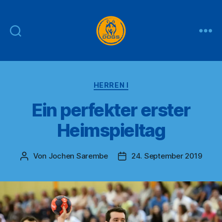
THE
DOGS
Kategorien
HERREN I
Ein perfekter erster
Heimspieltag
Von
Jochen Sarembe
24. September 2019
Beitragsautor
Veröffentlichungsdatum