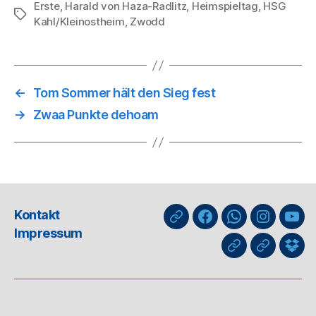
Erste
,
Harald von Haza-Radlitz
,
Heimspieltag
,
HSG
Schlagwörter
Kahl/Kleinostheim
,
Zwodd
←
Tom Sommer hält den Sieg fest
→
Zwaa Punkte dehoam
Kontakt
nuLiga
Facebook
WhatsApp-
Instagra
You
Impressum
Kanal
GIPHY
Threads
Info
für
Trai