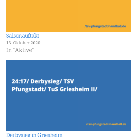
Saisonauftakt
13. Oktober 2020
In "Aktive"
Derbysieg in Griesheim